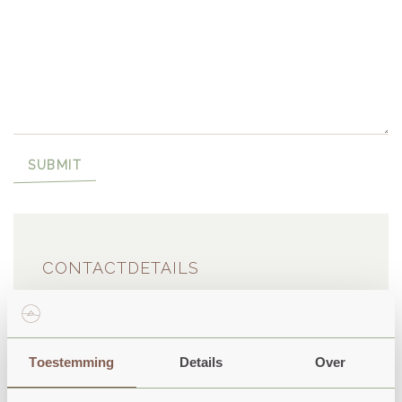
SUBMIT
CONTACTDETAILS
Aagtekerkseweg 2a
4356 RJ
Toestemming
Details
Over
Oostkapelle
Planen Sie Ihre Route