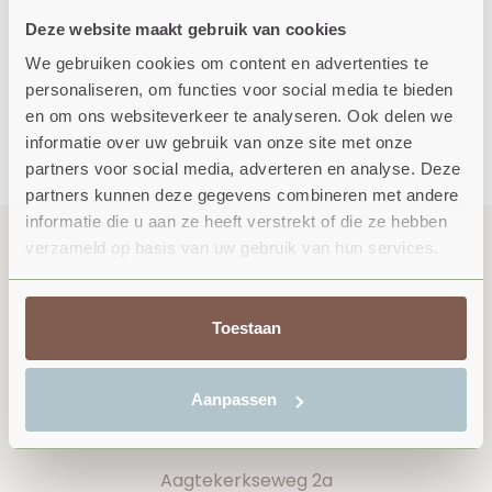
info@onsbuiten.nl
Deze website maakt gebruik van cookies
We gebruiken cookies om content en advertenties te
0031 (0)118 581813
personaliseren, om functies voor social media te bieden
en om ons websiteverkeer te analyseren. Ook delen we
informatie over uw gebruik van onze site met onze
partners voor social media, adverteren en analyse. Deze
partners kunnen deze gegevens combineren met andere
informatie die u aan ze heeft verstrekt of die ze hebben
Sichere Online-Zahlung mit:
verzameld op basis van uw gebruik van hun services.
Toestaan
Aanpassen
Aagtekerkseweg 2a