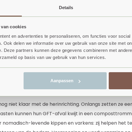
dschapsarchitect hielp om een plan te maken.
Details
n grotendeels weggehaald, en zijn er bomen, en planten 
 van cookies
ts gekomen. Minigolf, animatie, tennisbaan, snackbar en
ent en advertenties te personaliseren, om functies voor social
dselbosplanten waar campinggasten fruit, noten en kru
. Ook delen we informatie over uw gebruik van onze site met on
 van de camping, waar de horeca en de natuurspeeltuin li
e. Deze partners kunnen deze gegevens combineren met andere i
erzameld op basis van uw gebruik van hun services.
nwater wordt vastgehouden in wadi's. Snoeien doen Gabr
eis. 'Daardoor ziet het er wat wilder uit', verklaart Dagma
e tijd van de vorige eigenaar. Voor nieuwbouw of upcycl
Aanpassen
 circulaire materialen.
nog niet klaar met de herinrichting. Onlangs zetten ze e
gasten kunnen hun GFT-afval kwijt in een composttrommel
or nomadisch-levende kippen en varkens: zij helpen het t