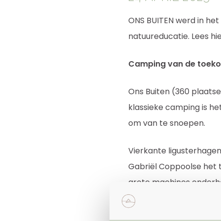
ONS BUITEN werd in het 
natuureducatie. Lees hie
Camping van de toek
Ons Buiten (360 plaatse
klassieke camping is h
om van te snoepen.
Vierkante ligusterhagen
Gabriël Coppoolse het 
grote machines onderho
wie Gabriël het bedrijf
begonnen met permacult