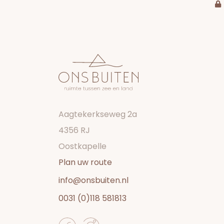
Aagtekerkseweg 2a
4356 RJ
Oostkapelle
Plan uw route
info@onsbuiten.nl
0031 (0)118 581813