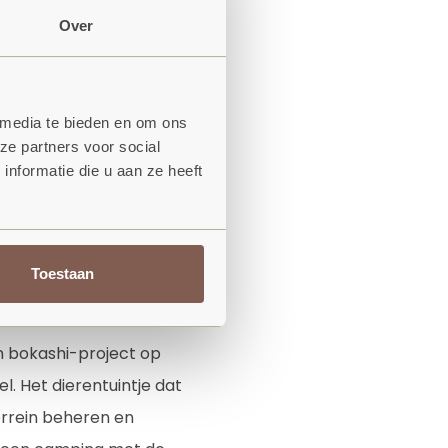
Over
die de bodem
 winkel hebben
 media te bieden en om ons
iden van kunnen
ze partners voor social
ggen, is het terrein
nformatie die u aan ze heeft
iël en Dagmar zoveel
r. Zonnepanelen en grijs
ing van gebouwen werken
Toestaan
en bokashi-project op
. Het dierentuintje dat
errein beheren en