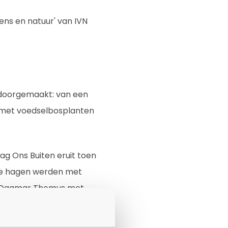
ens en natuur' van IVN
e doorgemaakt: van een
 met voedselbosplanten
ag Ons Buiten eruit toen
Die hagen werden met
uw Dagmar Thomys met
waren Gabriël en Dagmar
wijs het hele terrein