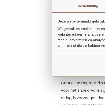
om te vormen.' Een lan
Toestemming
Inmiddels zijn de hegge
Deze website maakt gebruik
verbeteren voor in plaa
We gebruiken cookies om cont
plaatsgemaakt voor voe
websiteverkeer te analyseren
snoepen. In het centrum
media, adverteren en analys
verstrekt of die ze hebben v
glooiend gemaakt: rege
mogelijk met sikkel en z
water waren er al uit d
de nieuwe eigenaren met
Gabriël en Dagmar zijn 
voor het snoeiafval en 
er lag, is vervangen do