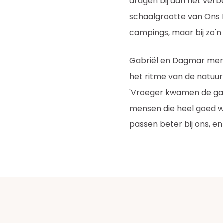
dragen bij aan het ver
schaalgrootte van Ons B
campings, maar bij zo'n gr
Gabriël en Dagmar merk
het ritme van de natuur
'Vroeger kwamen de gas
mensen die heel goed we
passen beter bij ons, en