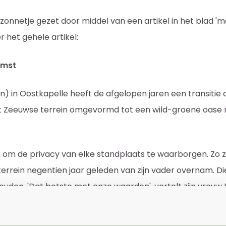
zonnetje gezet door middel van een artikel in het blad 'm
r het gehele artikel:
omst
n) in Oostkapelle heeft de afgelopen jaren een transiti
et Zeeuwse terrein omgevormd tot een wild-groene oase
 om de privacy van elke standplaats te waarborgen. Zo z
terrein negentien jaar geleden van zijn vader overnam. 
uden. 'Dat botste met onze waarden', vertelt zijn vro
 samen runt. In hun eigen achtertuin naast de slagboom 
uur. 'We zagen hoe goed dat werkte en besloten stapsge