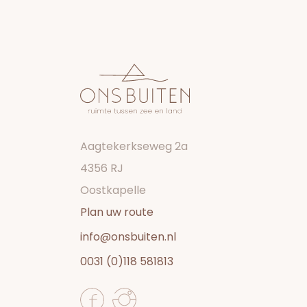
Aagtekerkseweg 2a
4356 RJ
Oostkapelle
Plan uw route
info@onsbuiten.nl
0031 (0)118 581813