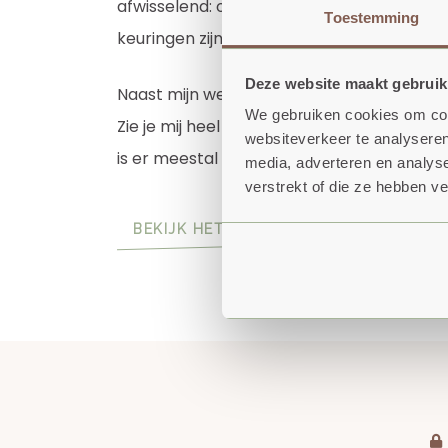
afwisselend: onderhoud, reparaties, stor
Toestemming
keuringen zijn allemaal voorbeelden.
Deze website maakt gebruik
Naast mijn werk bij ONS BUITEN ben ik ook
We gebruiken cookies om cont
Zie je mij heel snel richting de uitgang aa
websiteverkeer te analyseren
is er meestal iets aan de hand en telt ied
media, adverteren en analys
verstrekt of die ze hebben v
BEKIJK HET TEAM