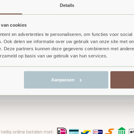
ingen oplossen, projectwerk en waarborgen van
Details
 van cookies
 ploegleider van de brandweerpost in Oostkapelle.
ent en advertenties te personaliseren, om functies voor social
n de achterkant van het park fietsen of rennen, dan
. Ook delen we informatie over uw gebruik van onze site met on
ere seconde.
e. Deze partners kunnen deze gegevens combineren met andere i
erzameld op basis van uw gebruik van hun services.
Aanpassen
Veilig online betalen met: