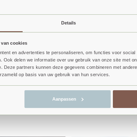
rondleidingen voor kleine groepen of schoolklassen. Hierv
Details
pnemen met de molenaar.
 van cookies
darke.nl/
ent en advertenties te personaliseren, om functies voor social
. Ook delen we informatie over uw gebruik van onze site met on
e. Deze partners kunnen deze gegevens combineren met andere i
erzameld op basis van uw gebruik van hun services.
Aanpassen
RUIMTE IN ZEELAND