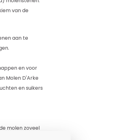
va) molenstenen.
 kiem van de
enen aan te
jgen.
chappen en voor
van Molen D'Arke
uchten en suikers
 de molen zoveel