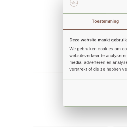
Ook verzorgen ze 
Toestemming
beste contact o
Deze website maakt gebruik
http://www.molen
We gebruiken cookies om cont
websiteverkeer te analyseren
media, adverteren en analys
verstrekt of die ze hebben v