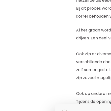
hetzelfde als ee
Bij dit proces wor
korrel behouden w
Al het graan word
drijven. Een deel
Ook zijn er diver
verschillende doe
zelf samengesteld
zijn zoveel mogelij
Ook op andere mo
Tijdens de openin
mogelijk in bedrijf.