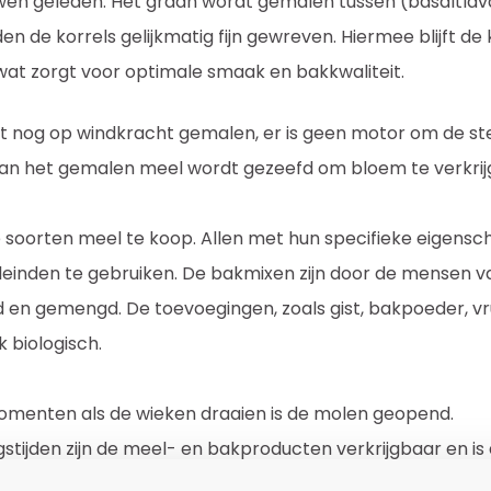
uwen geleden. Het graan wordt gemalen tussen (basaltla
den de korrels gelijkmatig fijn gewreven. Hiermee blijft de
at zorgt voor optimale smaak en bakkwaliteit.
t nog op windkracht gemalen, er is geen motor om de st
 van het gemalen meel wordt gezeefd om bloem te verkri
se soorten meel te koop. Allen met hun specifieke eigens
leinden te gebruiken. De bakmixen zijn door de mensen 
 en gemengd. De toevoegingen, zoals gist, bakpoeder, vr
k biologisch.
menten als de wieken draaien is de molen geopend.
gstijden zijn de meel- en bakproducten verkrijgbaar en is